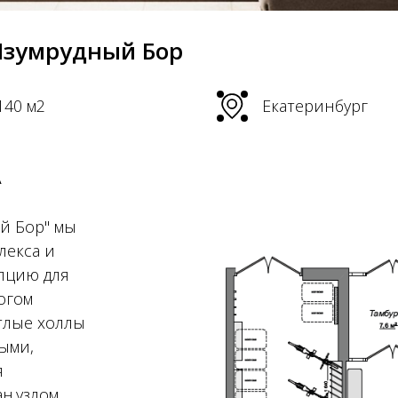
Изумрудный Бор
140 м2
Екатеринбург
А
й Бор" мы
лекса и
пцию для
огом
тлые холлы
ыми,
я
.узлом.